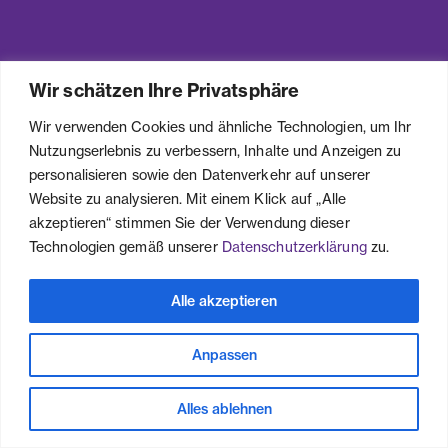
Wir schätzen Ihre Privatsphäre
Wir verwenden Cookies und ähnliche Technologien, um Ihr
Nutzungserlebnis zu verbessern, Inhalte und Anzeigen zu
personalisieren sowie den Datenverkehr auf unserer
Website zu analysieren. Mit einem Klick auf „Alle
Mo – Fr
10 – 18 Uhr
akzeptieren“ stimmen Sie der Verwendung dieser
Sa
9 – 15 Uhr
Technologien gemäß unserer
Datenschutzerklärung
zu.
Sa (Betty Barclay)
9 – 14 Uhr
Alle akzeptieren
Alle Stores sind stufenlos zugänglich. Das Modehaus ist
mit dem Aufzug befahrbar.
Anpassen
Alles ablehnen
Menü