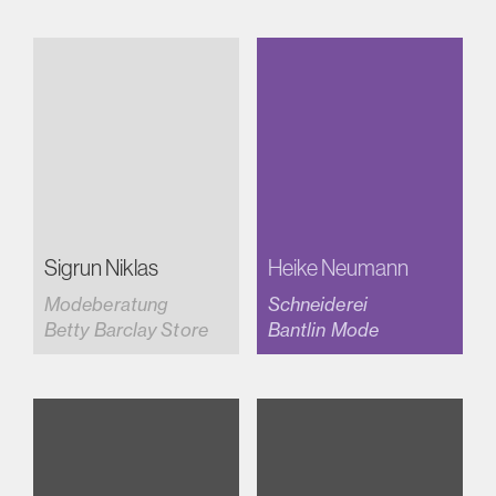
Sigrun Niklas
Heike Neumann
Modeberatung
Schneiderei
Betty Barclay Store
Bantlin Mode