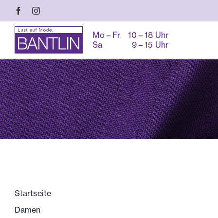
Zum
Inhalt
springen
Mo – Fr
10 – 18 Uhr
Sa
9 – 15 Uhr
Startseite
Damen